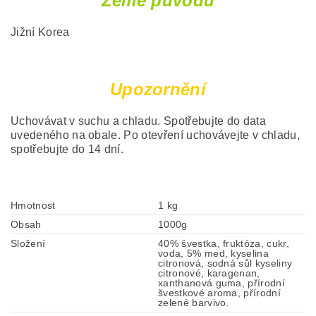
Země původu
Jižní Korea
Upozornění
Uchovávat v suchu a chladu. Spotřebujte do data
uvedeného na obale. Po otevření uchovávejte v chladu,
spotřebujte do 14 dní.
Hmotnost
1 kg
Obsah
1000g
Složení
40% švestka, fruktóza, cukr,
voda, 5% med, kyselina
citronová, sodná sůl kyseliny
citronové, karagenan,
xanthanová guma, přírodní
švestkové aroma, přírodní
zelené barvivo.