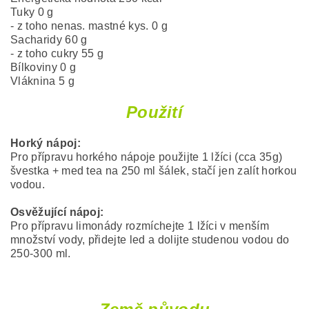
Tuky 0 g
- z toho nenas. mastné kys. 0 g
Sacharidy 60 g
- z toho cukry 55 g
Bílkoviny 0 g
Vláknina 5 g
Použití
Horký nápoj:
Pro přípravu horkého nápoje použijte 1 lžíci (cca 35g)
švestka + med tea na 250 ml šálek, stačí jen zalít horkou
vodou.
Osvěžující nápoj:
Pro přípravu limonády rozmíchejte 1 lžíci v menším
množství vody, přidejte led a dolijte studenou vodou do
250-300 ml.