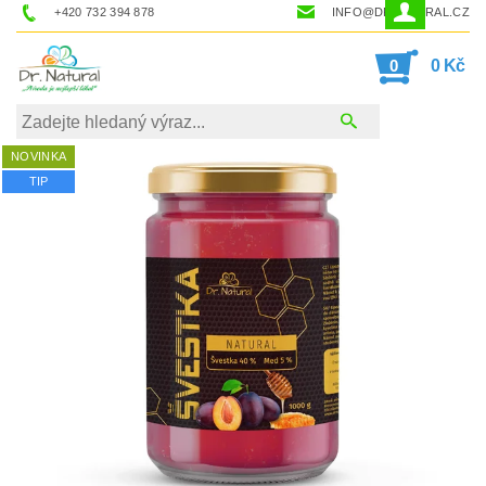
+420 732 394 878
INFO@DRNATURAL.CZ
0
0 Kč
NOVINKA
TIP