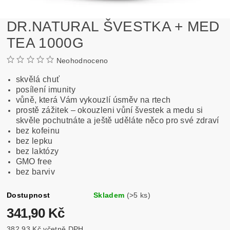
DR.NATURAL ŠVESTKA + MED
TEA 1000G
Neohodnoceno
skvělá chuť
posílení imunity
vůně, která Vám vykouzlí úsměv na rtech
prostě zážitek – okouzleni vůní švestek a medu si
skvěle pochutnáte a ještě uděláte něco pro své
zdraví
bez kofeinu
bez lepku
bez laktózy
GMO free
bez barviv
Dostupnost
Skladem
(>5 ks)
341,90 Kč
382,93 Kč včetně DPH