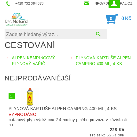
+420 732 394 878
INFO@DRNATURAL.CZ
0
0 Kč
CESTOVÁNÍ
ALPEN KEMPINGOVÝ
PLYNOVÁ KARTUŠE ALPEN
PLYNOVÝ VAŘIČ
CAMPING 400 ML, 4 KS
NEJPRODÁVANĚJŠÍ
1.
PLYNOVÁ KARTUŠE ALPEN CAMPING 400 ML, 4 KS
–
VYPRODÁNO
butanový plyn výdrž cca 2-4 hodiny plného provozu v závislosti
na...
228 Kč
275,88 Kč
včetně DPH