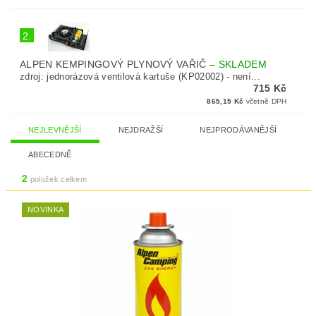
2.
ALPEN KEMPINGOVÝ PLYNOVÝ VAŘIČ
–
SKLADEM
zdroj: jednorázová ventilová kartuše (KP02002) - není...
715 Kč
865,15 Kč
včetně DPH
NEJLEVNĚJŠÍ
NEJDRAŽŠÍ
NEJPRODÁVANĚJŠÍ
ABECEDNĚ
2
položek celkem
NOVINKA