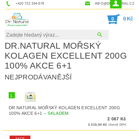
+420 732 394 878
INFO@DRNATURAL.CZ
0
0 Kč
DR.NATURAL MOŘSKÝ
KOLAGEN EXCELLENT 200G
100% AKCE 6+1
NEJPRODÁVANĚJŠÍ
1.
DR.NATURAL MOŘSKÝ KOLAGEN EXCELLENT 200G
100% AKCE 6+1
–
SKLADEM
2 067 Kč
2 315,04 Kč
včetně DPH
AKCE