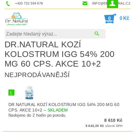
+420 732 394 878
INFO@DRNATURAL.CZ
0
0 Kč
DR.NATURAL KOZÍ
KOLOSTRUM IGG 54% 200
MG 60 CPS. AKCE 10+2
NEJPRODÁVANĚJŠÍ
1.
DR.NATURAL KOZÍ KOLOSTRUM IGG 54% 200 MG 60
CPS. AKCE 10+2
–
SKLADEM
Nadojeno do 2 hodin po porodu.
8 610 Kč
9 643,20 Kč
včetně DPH