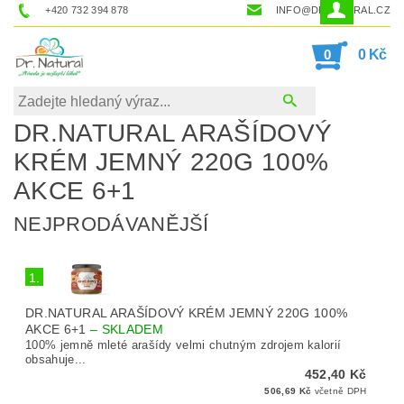
+420 732 394 878
INFO@DRNATURAL.CZ
0
0 Kč
DR.NATURAL ARAŠÍDOVÝ
KRÉM JEMNÝ 220G 100%
AKCE 6+1
NEJPRODÁVANĚJŠÍ
1.
DR.NATURAL ARAŠÍDOVÝ KRÉM JEMNÝ 220G 100%
AKCE 6+1
–
SKLADEM
100% jemně mleté arašídy velmi chutným zdrojem kalorií
obsahuje...
452,40 Kč
506,69 Kč
včetně DPH