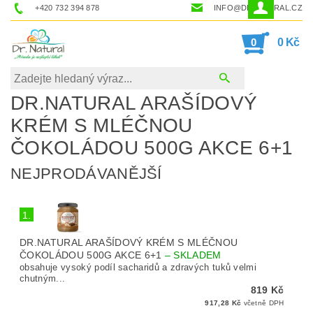
+420 732 394 878
INFO@DRNATURAL.CZ
0
0 Kč
DR.NATURAL ARAŠÍDOVÝ
KRÉM S MLÉČNOU
ČOKOLÁDOU 500G AKCE 6+1
NEJPRODÁVANĚJŠÍ
1.
DR.NATURAL ARAŠÍDOVÝ KRÉM S MLÉČNOU
ČOKOLÁDOU 500G AKCE 6+1
–
SKLADEM
obsahuje vysoký podíl sacharidů a zdravých tuků velmi
chutným...
819 Kč
917,28 Kč
včetně DPH