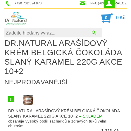
+420 732 394 878
INFO@DRNATURAL.CZ
0
0 Kč
DR.NATURAL ARAŠÍDOVÝ
KRÉM BELGICKÁ ČOKOLÁDA
SLANÝ KARAMEL 220G AKCE
10+2
NEJPRODÁVANĚJŠÍ
1.
DR.NATURAL ARAŠÍDOVÝ KRÉM BELGICKÁ ČOKOLÁDA
SLANÝ KARAMEL 220G AKCE 10+2
–
SKLADEM
obsahuje vysoký podíl sacharidů a zdravých tuků velmi
chutným...
1 326 Kč