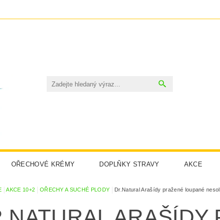
OŘECHOVÉ KRÉMY
DOPLŇKY STRAVY
AKCE
OSMETIKA
CBD
SIRUPY
BRAMBŮRKY TIYAPUY
E
AKCE 10+2
OŘECHY A SUCHÉ PLODY
Dr.Natural Arašídy pražené loupané nes
.NATURAL ARAŠÍDY
ODMÍNKY OCHRANY OSOBNÍCH ÚDAJŮ