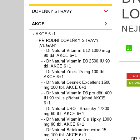
LO
DOPLŇKY STRAVY
AKCE
NEJ
AKCE 6+1
PŘÍRODNÍ DOPLŇKY STRAVY
„VEGAN"
1.
- Dr.Natural Vitamín B12 1000 mcg
90 tbl. AKCE 6+1
- Dr.Natural Vitamín D3 2500 IU 90
tbl. AKCE 6+1
- Dr.Natural Zinek 25 mg 100 tbl.
AKC
AKCE 6+1
- Dr.Natural Česnek Excellent 1500
NOVI
mg 100 tbl. AKCE 6+1
- Dr.Natural Vitamín D3 pro děti 400
IU 90 tbl. s příchutí jahod AKCE
6+1
- Dr.Natural URO - Brusinky 17200
mg 60 tbl. AKCE 6+1
- Dr.Natural Vitamín C s šípky 1000
mg 90 tbl. AKCE 6+1
- Dr.Natural Betakaroten extra 15
mg 100 tbl. AKCE 6+1
DR.