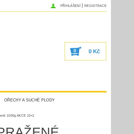
|
PŘIHLÁŠENÍ
REGISTRACE
0
0 Kč
OŘECHY A SUCHÉ PLODY
SUPERGREEN
olené 1000g AKCE 10+2
 PRAŽENÉ