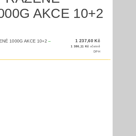
00G AKCE 10+2
1 237,60 Kč
ENÉ 1000G AKCE 10+2
–
1 386,11 Kč
včetně
DPH