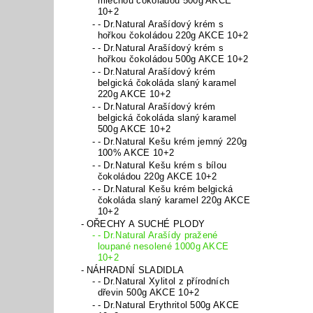
mléčnou čokoládou 500g AKCE
10+2
- Dr.Natural Arašídový krém s
hořkou čokoládou 220g AKCE 10+2
- Dr.Natural Arašídový krém s
hořkou čokoládou 500g AKCE 10+2
- Dr.Natural Arašídový krém
belgická čokoláda slaný karamel
220g AKCE 10+2
- Dr.Natural Arašídový krém
belgická čokoláda slaný karamel
500g AKCE 10+2
- Dr.Natural Kešu krém jemný 220g
100% AKCE 10+2
- Dr.Natural Kešu krém s bílou
čokoládou 220g AKCE 10+2
- Dr.Natural Kešu krém belgická
čokoláda slaný karamel 220g AKCE
10+2
OŘECHY A SUCHÉ PLODY
- Dr.Natural Arašídy pražené
loupané nesolené 1000g AKCE
10+2
NÁHRADNÍ SLADIDLA
- Dr.Natural Xylitol z přírodních
dřevin 500g AKCE 10+2
- Dr.Natural Erythritol 500g AKCE