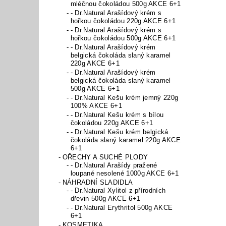
mléčnou čokoládou 500g AKCE 6+1
- Dr.Natural Arašídový krém s
hořkou čokoládou 220g AKCE 6+1
- Dr.Natural Arašídový krém s
hořkou čokoládou 500g AKCE 6+1
- Dr.Natural Arašídový krém
belgická čokoláda slaný karamel
220g AKCE 6+1
- Dr.Natural Arašídový krém
belgická čokoláda slaný karamel
500g AKCE 6+1
- Dr.Natural Kešu krém jemný 220g
100% AKCE 6+1
- Dr.Natural Kešu krém s bílou
čokoládou 220g AKCE 6+1
- Dr.Natural Kešu krém belgická
čokoláda slaný karamel 220g AKCE
6+1
OŘECHY A SUCHÉ PLODY
- Dr.Natural Arašídy pražené
loupané nesolené 1000g AKCE 6+1
NÁHRADNÍ SLADIDLA
- Dr.Natural Xylitol z přírodních
dřevin 500g AKCE 6+1
- Dr.Natural Erythritol 500g AKCE
6+1
KOSMETIKA