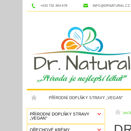
+420 732 394 878
INFO@DRNATURAL.CZ
PŘÍRODNÍ DOPLŇKY STRAVY „VEGAN"
NÁHRADNÍ SLADIDLA
CESTOVÁNÍ
K
AKC
PŘÍRODNÍ DOPLŇKY STRAVY
„VEGAN"
DR
OBCHODNÍ PODMÍNKY
KONTAKTY
P
OŘECHOVÉ KRÉMY