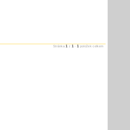
1
1
1
Stránka
z
-
položek celkem