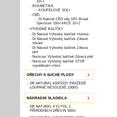
10+2
KOSMETIKA
- KOUPELOVÉ SOLI
CBD
- Dr.Natural CBD olej 10% Broad
Spectrum 10ml AKCE 10+2
VÝHODNÉ BALÍČKY
Dr.Natural Výhodný balíček Imunita
Dr.Natural Výhodný balíček Zdravé
mlsání
Dr.Natural Výhodný balíček Zdravá
pleť
Nutricius Výhodný balíček Zdravá pleť
Nutricius Výhodný balíček STOP
vypadávání vlasů
OŘECHY A SUCHÉ PLODY
DR.NATURAL ARAŠÍDY PRAŽENÉ
LOUPANÉ NESOLENÉ 1000G
NÁHRADNÍ SLADIDLA
DR.NATURAL XYLITOL Z
PŘÍRODNÍCH DŘEVIN 500G