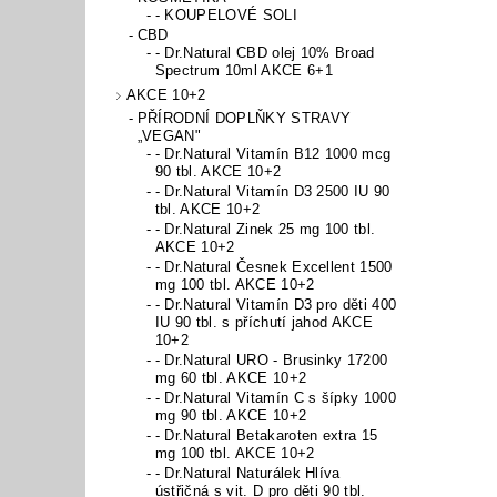
- KOUPELOVÉ SOLI
CBD
- Dr.Natural CBD olej 10% Broad
Spectrum 10ml AKCE 6+1
AKCE 10+2
PŘÍRODNÍ DOPLŇKY STRAVY
„VEGAN"
- Dr.Natural Vitamín B12 1000 mcg
90 tbl. AKCE 10+2
- Dr.Natural Vitamín D3 2500 IU 90
tbl. AKCE 10+2
- Dr.Natural Zinek 25 mg 100 tbl.
AKCE 10+2
- Dr.Natural Česnek Excellent 1500
mg 100 tbl. AKCE 10+2
- Dr.Natural Vitamín D3 pro děti 400
IU 90 tbl. s příchutí jahod AKCE
10+2
- Dr.Natural URO - Brusinky 17200
mg 60 tbl. AKCE 10+2
- Dr.Natural Vitamín C s šípky 1000
mg 90 tbl. AKCE 10+2
- Dr.Natural Betakaroten extra 15
mg 100 tbl. AKCE 10+2
- Dr.Natural Naturálek Hlíva
ústřičná s vit. D pro děti 90 tbl.