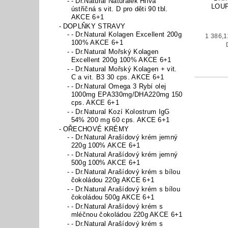
- Dr.Natural Naturálek Hlíva
LOU
ústřičná s vit. D pro děti 90 tbl.
AKCE 6+1
DOPLŇKY STRAVY
- Dr.Natural Kolagen Excellent 200g
1 386,1
100% AKCE 6+1
- Dr.Natural Mořský Kolagen
Excellent 200g 100% AKCE 6+1
- Dr.Natural Mořský Kolagen + vit.
C a vit. B3 30 cps. AKCE 6+1
- Dr.Natural Omega 3 Rybí olej
1000mg EPA330mg/DHA220mg 150
cps. AKCE 6+1
- Dr.Natural Kozí Kolostrum IgG
54% 200 mg 60 cps. AKCE 6+1
OŘECHOVÉ KRÉMY
- Dr.Natural Arašídový krém jemný
220g 100% AKCE 6+1
- Dr.Natural Arašídový krém jemný
500g 100% AKCE 6+1
- Dr.Natural Arašídový krém s bílou
čokoládou 220g AKCE 6+1
- Dr.Natural Arašídový krém s bílou
čokoládou 500g AKCE 6+1
- Dr.Natural Arašídový krém s
mléčnou čokoládou 220g AKCE 6+1
- Dr.Natural Arašídový krém s