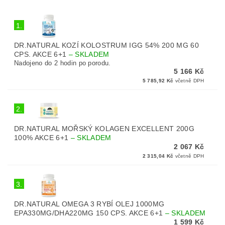
1.
DR.NATURAL KOZÍ KOLOSTRUM IGG 54% 200 MG 60
CPS. AKCE 6+1
–
SKLADEM
Nadojeno do 2 hodin po porodu.
5 166 Kč
5 785,92 Kč
včetně DPH
2.
DR.NATURAL MOŘSKÝ KOLAGEN EXCELLENT 200G
100% AKCE 6+1
–
SKLADEM
2 067 Kč
2 315,04 Kč
včetně DPH
3.
DR.NATURAL OMEGA 3 RYBÍ OLEJ 1000MG
EPA330MG/DHA220MG 150 CPS. AKCE 6+1
–
SKLADEM
1 599 Kč