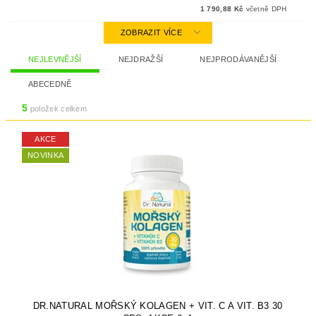
1 790,88 Kč
včetně DPH
ZOBRAZIT VÍCE
NEJLEVNĚJŠÍ
NEJDRAŽŠÍ
NEJPRODÁVANĚJŠÍ
ABECEDNĚ
5
položek celkem
AKCE
NOVINKA
DR.NATURAL MOŘSKÝ KOLAGEN + VIT. C A VIT. B3 30