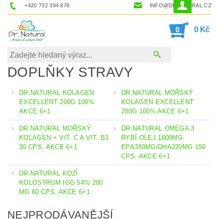
+420 732 394 878
INFO@DRNATURAL.CZ
0
0 Kč
DOPLŇKY STRAVY
DR.NATURAL KOLAGEN
DR.NATURAL MOŘSKÝ
EXCELLENT 200G 100%
KOLAGEN EXCELLENT
AKCE 6+1
200G 100% AKCE 6+1
DR.NATURAL MOŘSKÝ
DR.NATURAL OMEGA 3
KOLAGEN + VIT. C A VIT. B3
RYBÍ OLEJ 1000MG
30 CPS. AKCE 6+1
EPA330MG/DHA220MG 150
CPS. AKCE 6+1
DR.NATURAL KOZÍ
KOLOSTRUM IGG 54% 200
MG 60 CPS. AKCE 6+1
NEJPRODÁVANĚJŠÍ