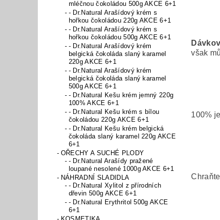
mléčnou čokoládou 500g AKCE 6+1
- Dr.Natural Arašídový krém s
hořkou čokoládou 220g AKCE 6+1
- Dr.Natural Arašídový krém s
hořkou čokoládou 500g AKCE 6+1
Dávková
- Dr.Natural Arašídový krém
však mů
belgická čokoláda slaný karamel
220g AKCE 6+1
- Dr.Natural Arašídový krém
belgická čokoláda slaný karamel
500g AKCE 6+1
- Dr.Natural Kešu krém jemný 220g
100% AKCE 6+1
- Dr.Natural Kešu krém s bílou
100% j
čokoládou 220g AKCE 6+1
- Dr.Natural Kešu krém belgická
čokoláda slaný karamel 220g AKCE
6+1
OŘECHY A SUCHÉ PLODY
- Dr.Natural Arašídy pražené
loupané nesolené 1000g AKCE 6+1
Chraňte
NÁHRADNÍ SLADIDLA
- Dr.Natural Xylitol z přírodních
dřevin 500g AKCE 6+1
- Dr.Natural Erythritol 500g AKCE
6+1
KOSMETIKA