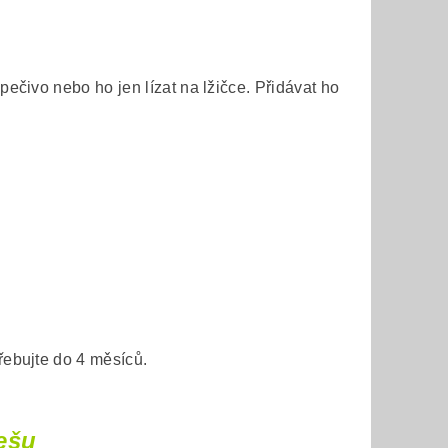
ečivo nebo ho jen lízat na lžičce. Přidávat ho
ebujte do 4 měsíců.
ešu