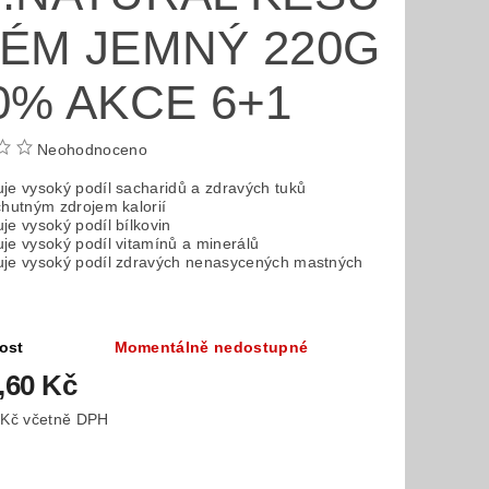
ÉM JEMNÝ 220G
0% AKCE 6+1
Neohodnoceno
je vysoký podíl sacharidů a zdravých tuků
chutným zdrojem kalorií
je vysoký podíl bílkovin
je vysoký podíl vitamínů a minerálů
je vysoký podíl zdravých nenasycených mastných
n
ost
Momentálně nedostupné
,60 Kč
1 153,15 Kč včetně DPH