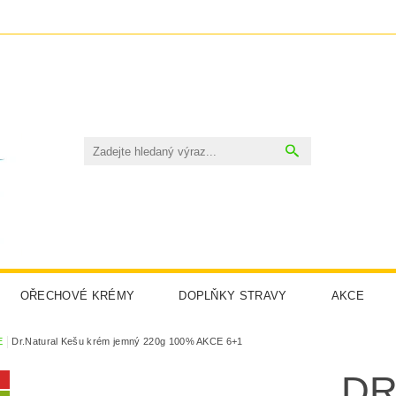
OŘECHOVÉ KRÉMY
DOPLŇKY STRAVY
AKCE
OSMETIKA
CBD
SIRUPY
BRAMBŮRKY TIYAPUY
E
Dr.Natural Kešu krém jemný 220g 100% AKCE 6+1
DR
ODMÍNKY OCHRANY OSOBNÍCH ÚDAJŮ