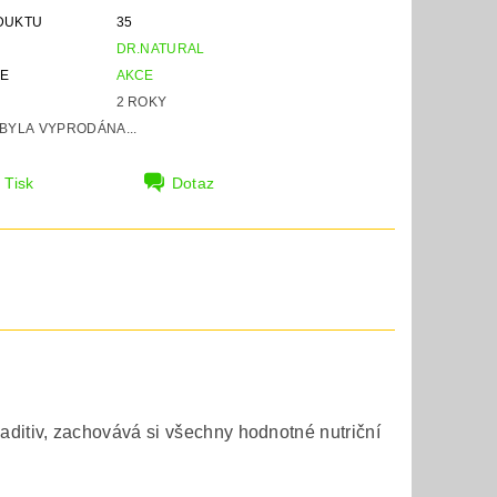
DUKTU
35
DR.NATURAL
IE
AKCE
2 ROKY
BYLA VYPRODÁNA...
Tisk
Dotaz
 aditiv, zachovává si všechny hodnotné nutriční