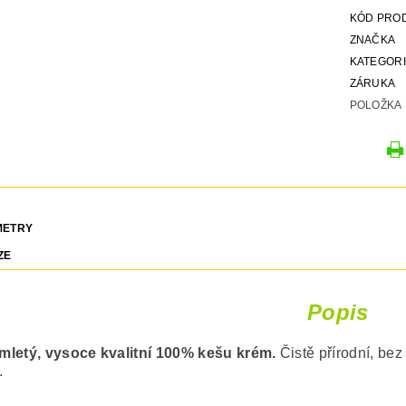
KÓD PRO
ZNAČKA
KATEGOR
ZÁRUKA
POLOŽKA 
METRY
ZE
Popis
letý, vysoce kvalitní 100% kešu krém.
Čistě přírodní, bez
.