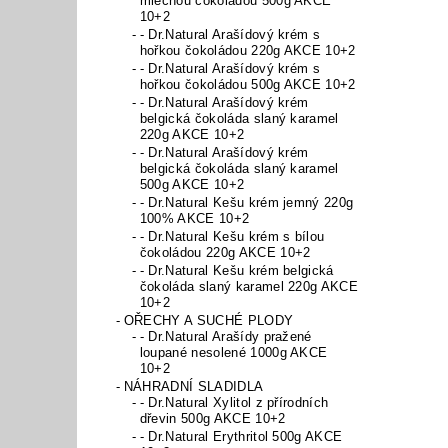
mléčnou čokoládou 500g AKCE
10+2
- Dr.Natural Arašídový krém s
hořkou čokoládou 220g AKCE 10+2
- Dr.Natural Arašídový krém s
hořkou čokoládou 500g AKCE 10+2
- Dr.Natural Arašídový krém
belgická čokoláda slaný karamel
220g AKCE 10+2
- Dr.Natural Arašídový krém
belgická čokoláda slaný karamel
500g AKCE 10+2
- Dr.Natural Kešu krém jemný 220g
100% AKCE 10+2
- Dr.Natural Kešu krém s bílou
čokoládou 220g AKCE 10+2
- Dr.Natural Kešu krém belgická
čokoláda slaný karamel 220g AKCE
10+2
OŘECHY A SUCHÉ PLODY
- Dr.Natural Arašídy pražené
loupané nesolené 1000g AKCE
10+2
NÁHRADNÍ SLADIDLA
- Dr.Natural Xylitol z přírodních
dřevin 500g AKCE 10+2
- Dr.Natural Erythritol 500g AKCE