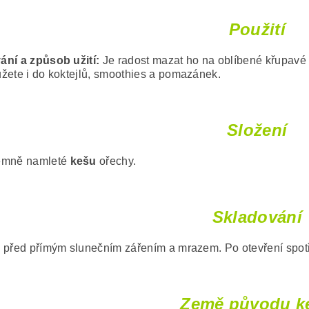
Použití
ní a způsob užití:
Je radost mazat ho na oblíbené křupavé p
žete i do koktejlů, smoothies a pomazánek.
Složení
emně namleté
kešu
ořechy.
Skladování
 před přímým slunečním zářením a mrazem. Po otevření spotř
Země původu k