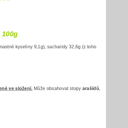
 100g
astné kyseliny 9,1g), sacharidy 32,6g (z toho
né ve složení.
Může obsahovat stopy
arašídů
,