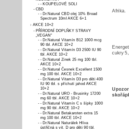
- KOUPELOVÉ SOLI
CBD
Afrika.
- Dr.Natural CBD olej 10% Broad
Spectrum 10ml AKCE 6+1
AKCE 10+2
PŘÍRODNÍ DOPLŇKY STRAVY
„VEGAN"
- Dr.Natural Vitamín B12 1000 mcg
90 tbl. AKCE 10+2
Energet
- Dr.Natural Vitamín D3 2500 IU 90
cukry 5,
tbl. AKCE 10+2
- Dr.Natural Zinek 25 mg 100 tbl.
AKCE 10+2
- Dr.Natural Česnek Excellent 1500
mg 100 tbl. AKCE 10+2
- Dr.Natural Vitamín D3 pro děti 400
IU 90 tbl. s příchutí jahod AKCE
10+2
Upozorn
- Dr.Natural URO - Brusinky 17200
skořáp
mg 60 tbl. AKCE 10+2
- Dr.Natural Vitamín C s šípky 1000
mg 90 tbl. AKCE 10+2
- Dr.Natural Betakaroten extra 15
mg 100 tbl. AKCE 10+2
- Dr.Natural Naturálek Hlíva
ústřičná s vit. D pro děti 90 tbl.