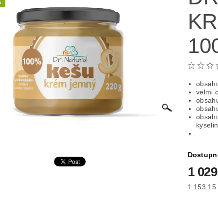
A
KR
10
obsahu
velmi 
obsahu
obsahu
obsahu
kyseli
Dostupn
1 029