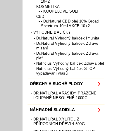
10+2
KOSMETIKA
- KOUPELOVÉ SOLI
CBD
- Dr.Natural CBD olej 10% Broad
Spectrum 10ml AKCE 10+2
VÝHODNÉ BALÍČKY
Dr.Natural Výhodný balíček Imunita
Dr.Natural Výhodný balíček Zdravé
mlsání
Dr.Natural Výhodný balíček Zdravá
pleť
Nutricius Výhodný balíček Zdravá pleť
Nutricius Výhodný balíček STOP
vypadávání vlasů
OŘECHY A SUCHÉ PLODY
DR.NATURAL ARAŠÍDY PRAŽENÉ
LOUPANÉ NESOLENÉ 1000G
NÁHRADNÍ SLADIDLA
DR.NATURAL XYLITOL Z
PŘÍRODNÍCH DŘEVIN 500G