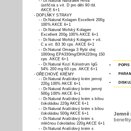
- Dr.Natural Naturálek Hlíva
ústřičná s vit. D pro děti 90 tbl.
AKCE 6+1
DOPLŇKY STRAVY
- Dr.Natural Kolagen Excellent 200g
100% AKCE 6+1
- Dr.Natural Mořský Kolagen
Excellent 200g 100% AKCE 6+1
- Dr.Natural Mořský Kolagen + vit.
C a vit. B3 30 cps. AKCE 6+1
- Dr.Natural Omega 3 Rybí olej
1000mg EPA330mg/DHA220mg 150
cps. AKCE 6+1
- Dr.Natural Kozí Kolostrum IgG
POPIS
54% 200 mg 60 cps. AKCE 6+1
PARA
OŘECHOVÉ KRÉMY
- Dr.Natural Arašídový krém jemný
DISKU
220g 100% AKCE 6+1
- Dr.Natural Arašídový krém jemný
500g 100% AKCE 6+1
- Dr.Natural Arašídový krém s bílou
čokoládou 220g AKCE 6+1
- Dr.Natural Arašídový krém s bílou
čokoládou 500g AKCE 6+1
Jemně m
- Dr.Natural Arašídový krém s
benefity
mléčnou čokoládou 220g AKCE 6+1
- Dr.Natural Arašídový krém s