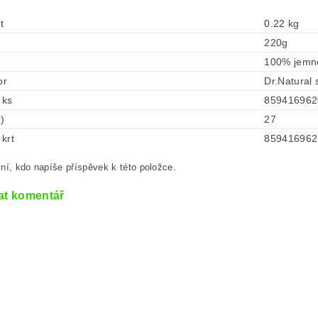
t
0.22 kg
220g
100% jemně
or
Dr.Natural 
 ks
859416962
?)
27
krt
859416962
ní, kdo napíše příspěvek k této položce.
at komentář