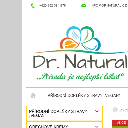
+420 732 394 878
INFO@DRNATURAL.CZ
PŘÍRODNÍ DOPLŇKY STRAVY „VEGAN"
NÁHRADNÍ SLADIDLA
CESTOVÁNÍ
K
AKC
PŘÍRODNÍ DOPLŇKY STRAVY
„VEGAN"
AKCE
OBCHODNÍ PODMÍNKY
KONTAKTY
P
OŘECHOVÉ KRÉMY