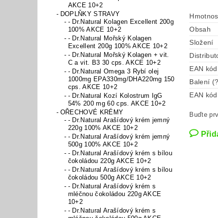
AKCE 10+2
DOPLŇKY STRAVY
Hmotnos
- Dr.Natural Kolagen Excellent 200g
Obsah
100% AKCE 10+2
- Dr.Natural Mořský Kolagen
Složení
Excellent 200g 100% AKCE 10+2
- Dr.Natural Mořský Kolagen + vit.
Distribut
C a vit. B3 30 cps. AKCE 10+2
EAN kód
- Dr.Natural Omega 3 Rybí olej
1000mg EPA330mg/DHA220mg 150
Balení (
cps. AKCE 10+2
EAN kód 
- Dr.Natural Kozí Kolostrum IgG
54% 200 mg 60 cps. AKCE 10+2
OŘECHOVÉ KRÉMY
Buďte prv
- Dr.Natural Arašídový krém jemný
220g 100% AKCE 10+2
Přid
- Dr.Natural Arašídový krém jemný
500g 100% AKCE 10+2
- Dr.Natural Arašídový krém s bílou
čokoládou 220g AKCE 10+2
- Dr.Natural Arašídový krém s bílou
čokoládou 500g AKCE 10+2
- Dr.Natural Arašídový krém s
mléčnou čokoládou 220g AKCE
10+2
- Dr.Natural Arašídový krém s