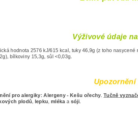
Výživové údaje na
ická hodnota 2576 kJ/615 kcal, tuky 46,9g (z toho nasycené m
2g), bílkoviny 15,3g, sůl <0,03g.
Upozornění
ění pro alergiky:
Alergeny - Kešu ořechy
.
Tučně vyznače
kových plodů
,
lepku
,
mléka
a
sóji
.