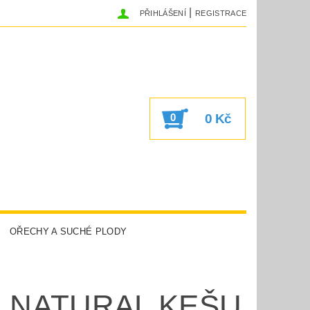
|
PŘIHLÁŠENÍ
REGISTRACE
0
0 Kč
OŘECHY A SUCHÉ PLODY
SUPERGREEN
.NATURAL KEŠU