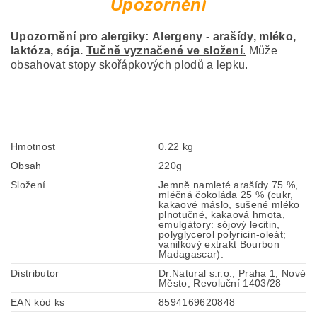
Upozornění
Upozornění pro alergiky:
Alergeny - arašídy, mléko,
laktóza, sója.
Tučně vyznačené ve složení
.
Může
obsahovat stopy skořápkových plodů a lepku.
Hmotnost
0.22 kg
Obsah
220g
Složení
Jemně namleté arašídy 75 %,
mléčná čokoláda 25 % (cukr,
kakaové máslo, sušené mléko
plnotučné, kakaová hmota,
emulgátory: sójový lecitin,
polyglycerol polyricin-oleát;
vanilkový extrakt Bourbon
Madagascar).
Distributor
Dr.Natural s.r.o., Praha 1, Nové
Město, Revoluční 1403/28
EAN kód ks
8594169620848