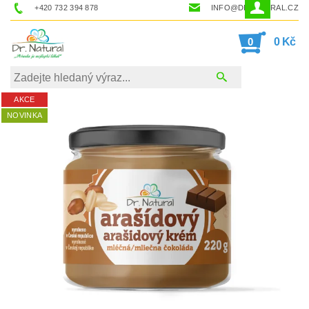
+420 732 394 878
INFO@DRNATURAL.CZ
0
0 Kč
AKCE
NOVINKA