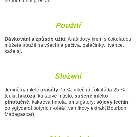
nebude chtít přestat.
Použití
Dávkování a způsob užití:
Arašídový krém s čokoládou
můžete použít na všechna pečiva, palačinky, lívance,
kaše aj.
Složení
Jemně namleté
arašídy
75 %, mléčná čokoláda 25 %
(cukr,
laktóza
, kakaové máslo,
sušené mléko
plnotučné
, kakaová hmota, emulgátory:
sójový lecitin
,
polyglycerol polyricin-oleát; vanilkový extrakt Bourbon
Madagascar).